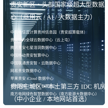
贵安新区・头部国家级超大型数据
心（商用云 / AI / 大数据主力）
中国电信云计算贵州信息园（贵安超算载体）
贵安华为全球云数据中心（云上屯）
腾讯贵安七星溶洞数据中心
中国移动贵安智算中心
中国联通贵安智・云数据中心
网易贵安数据中心
苹果贵安 iCloud 数据中心
贵阳主城区・本土第三方 IDC 机房
东数西算（贵州）智算中心
南方电网绿色智慧数据中心（南方能源大数据中心）
（中小企业 / 本地网站首选）