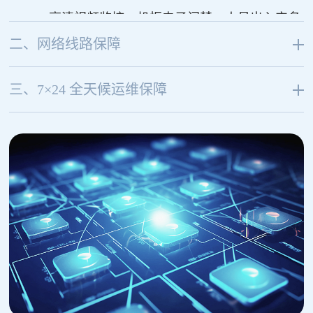
7×24 高清视频监控、机柜电子门禁、人员出入实名
二、网络线路保障
登记，杜绝无关人员接触设备。
电信、移动、联通三线 BGP 融合，多出口冗余链
三、7×24 全天候运维保障
路，单运营商线路故障自动切换其他线路，全国三
运维团队 7×24 在岗，电话、工单、在线客服多渠
网访问低延迟无丢包。
道对接，故障极速响应，贵阳本地机房支持工程师
机房骨干出口带宽充足，支持随时升级独享带宽；
上门巡检、硬件检修。
突发流量峰值无拥堵，大流量网站、AI 业务稳定承
免费协助服务器重启、系统重装、端口放行、SSL
载。
证书部署、网站环境调试、数据库备份、HTTPS 强
机房部署运营商级高防集群，默认基础流量清洗，
制跳转配置。
可按需升级防御阈值，抵御 CC、流量攻击，攻击
服务器硬盘、内存、电源等硬件故障，技术现场检
流量入口拦截，不占用服务器资源
测，协助客户更换配件；机柜硬件故障快速排查定