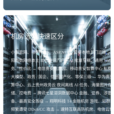
机房选型快速区分
小型官网、帝国 CMS、ASP.NET、需要本地上门运维 → 
阳南数网络本土 IDC 资讯门户、AI 批量写稿、通用 Web 
务、性价比 → 电信贵安信息园、移动贵安智算中心 私有
大模型、政务 / 国企、信创国产化、等保三级 → 华为贵
算中心、云上贵州政务云 夜间离线 AI 任务、海量图片存
储、控电费 → 腾讯七星溶洞数据中心 金融、证券、涉密
备、最高安全等级 → 翔明科技 T4 金融机房 游戏、站群
频繁遭受 DDoS/CC 攻击 → 速特互联高防机房、电信云