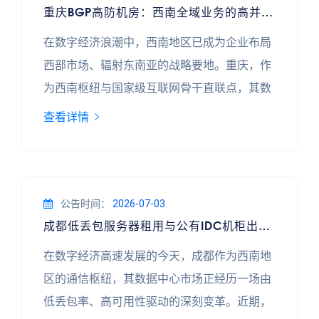
重庆BGP高防机房：西南全域业务的高并发安全底座
“单点拥堵”到“架构重塑”** 位于成都高新西区
的某T3+级数据中心，原
在数字经济浪潮中，西南地区已成为企业布局
西部市场、辐射东南亚的战略要地。重庆，作
为西南枢纽与国家级互联网骨干直联点，其数
据中心正从“存储中心”向“算力与安全中心”跃
查看详情
迁。本文以重庆某头部BGP高防机房为案例，
剖析其如何通过架构创新与安全体系，承载高
并发业务，并实现西南全域的低延迟覆盖。
### 一、地理优势与网络架构：全域覆盖的基
公告时间：
2026-07-03
成都低丢包服务器租用与公有IDC机柜出租：云会议许可证下的合规实践
石 该机房选址重庆两江新区，依托重庆至成
都、贵阳、昆明等西南核心城市的
在数字经济高速发展的今天，成都作为西南地
区的通信枢纽，其数据中心市场正经历一场由
低丢包率、高可用性驱动的深刻变革。近期，