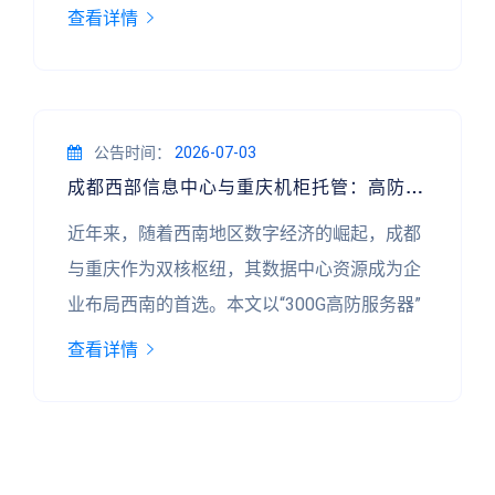
多家行业媒体与智库报告聚焦于“低丢包服务器
查看详情
租用”与“公有IDC机柜出租”的融合趋势，尤其
当“云会议多方通信许可证”成为合规门槛后，
成都本地IDC机房的实际案例为行业提供了极
具价值的参照样本。 **低丢包：从技术指标到
公告时间：
2026-07-03
成都西部信息中心与重庆机柜托管：高防服务器部署的实战案例解析
服务承诺** 传统IDC租用中，丢包率常被简化
为一个技术参数，但
近年来，随着西南地区数字经济的崛起，成都
与重庆作为双核枢纽，其数据中心资源成为企
业布局西南的首选。本文以“300G高防服务器”
在成都西部信息中心及重庆机柜托管的实际部
查看详情
署案例为切入点，结合IDC证代办服务，探讨
高安全需求场景下的机房选择逻辑。 ## 一、
案例背景：高防需求与地域选择 某金融科技公
司为拓展西南市场，需部署一套核心交易系