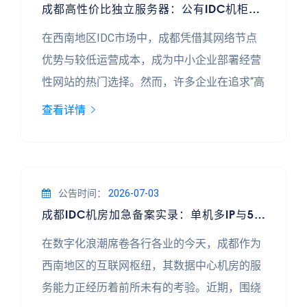
成都高性价比独立服务器：公有IDC机柜出租如何规避ICP处罚风险
在西南地区IDC市场中，成都凭借其网络节点
优势与较低运营成本，成为中小企业部署经营
性网站的热门选择。然而，许多企业在追求“高
性价比独立服务器”与“公有IDC机柜出租”时，
查看详情
常因忽视ICP备案合规问题而面临处罚风险。
本文结合近年行业案例，解析如何在成都机房
实现低成本运营的同时，彻底规避ICP处罚隐
患。 **案例一：某电商平台“无备案”翻车事件
公告时间：
2026-07-03
成都IDC机房加急备案实录：单机多IP与500G硬防的实战价值
** 2023年，成都某小型电商公司为节省成本，
租用某公
在数字化浪潮席卷各行各业的今天，成都作为
西南地区的互联网枢纽，其数据中心机房的服
务能力正经历着前所未有的考验。近期，围绕