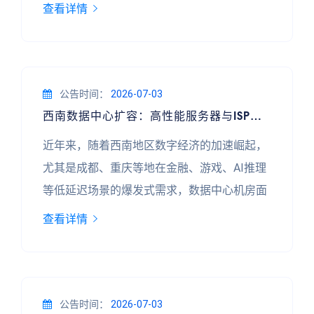
“单机多IP服务器”、“500G硬防”以及“加急办理
查看详情
ICP许可证”这三个关键词，市场上涌现出大量
讨论。本文结合真实行业案例，剖析这类高规
格机房如何解决企业痛点，并揭示高效备案背
后的逻辑。 **一、单机多IP：资源隔离与业务
公告时间：
2026-07-03
西南数据中心扩容：高性能服务器与ISP资质升级的并行之路
合规的刚需** 许多企业，尤其是游戏、跨境电
商、金融风控领
近年来，随着西南地区数字经济的加速崛起，
尤其是成都、重庆等地在金融、游戏、AI推理
等低延迟场景的爆发式需求，数据中心机房面
临前所未有的带宽压力。以“安全加密服务器西
查看详情
南4路高性能服务器带宽扩容”为典型代表的升
级案例，不仅涉及物理链路的扩容，更伴随
ISP（互联网服务提供商）资质的同步更新，
成为行业关注的焦点。 **一、案例背景：从
公告时间：
2026-07-03